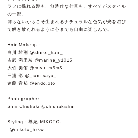
ラフに揺れる髪も、無造作な仕草も、すべてがスタイル
の一部。
飾らないからこそ生まれるナチュラルな色気が光を浴び
て解き放たれるように心までも自由に楽しんで。
⁡
Hair Makeup :
白川 雄副 @shiro._hair_
吉武 満里奈 @marina_y1015
大竹 美侑 @miyu_m5m5
三浦 彩 @_iam.saya_
遠藤 音茄 @endo.oto
⁡
Photographer :
Shin Chishaki @chishakishin
⁡
Styling : 尊妃-MIKOTO-
⁡ @mikoto_hrkw