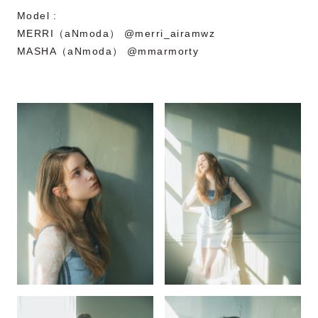
Model :
MERRI（aNmoda） @merri_airamwz
MASHA（aNmoda） @mmarmorty