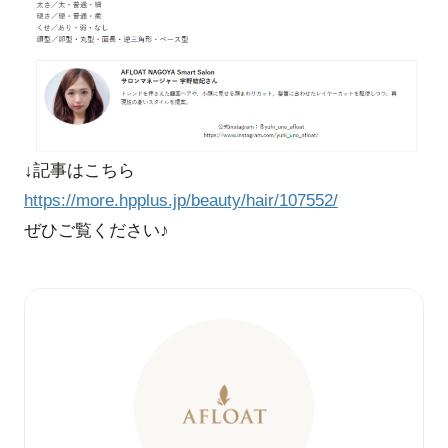
↓記事はこちら
https://more.hpplus.jp/beauty/hair/107552/
ぜひご覧ください♪