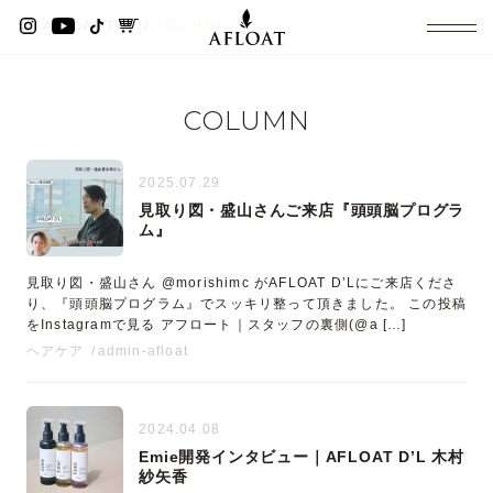
AFLOAT TOP
COLUMN
COLUMN
2025.07.29
見取り図・盛山さんご来店『頭頭脳プログラ
ム』
見取り図・盛山さん @morishimc がAFLOAT D’Lにご来店くださ
り、『頭頭脳プログラム』でスッキリ整って頂きました。 この投稿
をInstagramで見る アフロート｜スタッフの裏側(@a […]
ヘアケア
admin-afloat
2024.04.08
Emie開発インタビュー｜AFLOAT D’L 木村
紗矢香