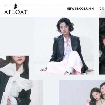
AFLOAT TOP
HAIR CATALOG：くびれヘア
NEWS&COLUMN
CO