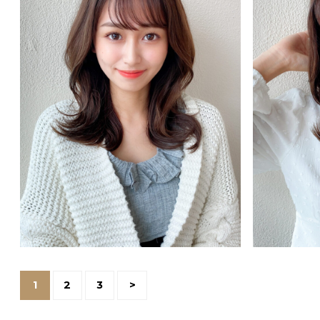
1
2
3
>