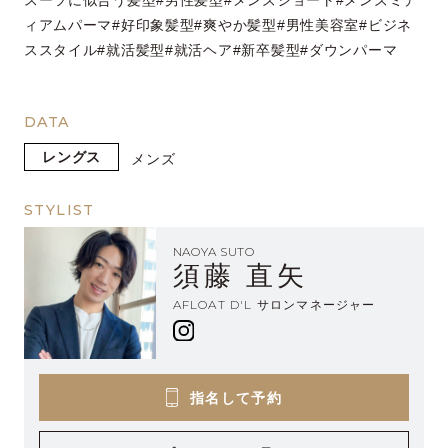
スーツに似合う髪型#男性髪型#メンズショート#メンズミデ
ィアムパーマ#好印象髪型#爽やか髪型#男性美容室#ビジネ
ススタイル#就活髪型#就活ヘア#新卒髪型#ダウンパーマ
DATA
レングス
メンズ
STYLIST
NAOYA SUTO
須藤 直矢
AFLOAT D'L サロンマネージャー
指名して予約