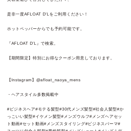
是非一度AFLOAT D'Lをご利用ください！
ホットペッパーからでも予約可能です。
『AFLOAT D’L』で検索。
【期間限定】特別にお得なクーポン用意しております。
【Instagram】@afloat_naoya_mens
・ヘアスタイル多数掲載中
#ビジネスヘア#モテる髪型#30代メンズ髪型#社会人髪型#か
っこいい髪型#イケメン髪型#メンズウルフ#メンズヘアセッ
ト動画#セット動画#メンズスタイリング#ビジネスパーマ#