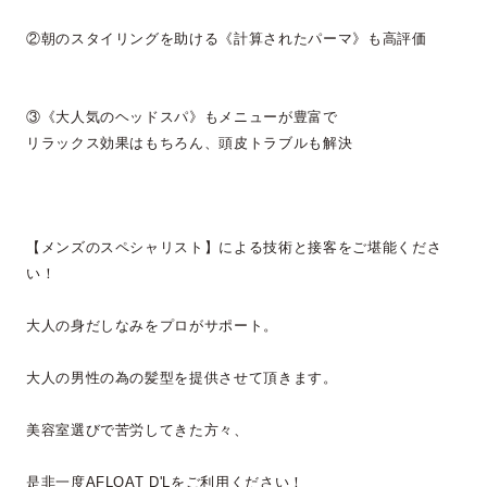
②朝のスタイリングを助ける《計算されたパーマ》も高評価
③《大人気のヘッドスパ》もメニューが豊富で
リラックス効果はもちろん、頭皮トラブルも解決
【メンズのスペシャリスト】による技術と接客をご堪能くださ
い！
大人の身だしなみをプロがサポート。
大人の男性の為の髪型を提供させて頂きます。
美容室選びで苦労してきた方々、
是非一度AFLOAT D'Lをご利用ください！