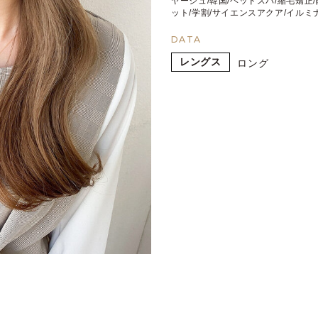
ヤージュ/韓国/ヘッドスパ/縮毛矯正
ット/学割/サイエンスアクア/イルミ
DATA
レングス
ロング