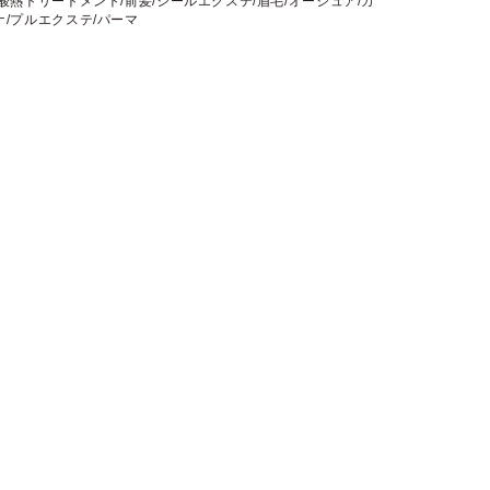
/酸熱トリートメント/前髪/シールエクステ/眉毛/オージュア/カ
ナ/プルエクステ/パーマ