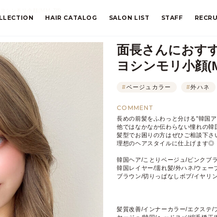
シンモリ小顔(MM-38)
LLECTION
HAIR CATALOG
SALON LIST
STAFF
RECRU
面長さんにおす
ヨシンモリ小顔(MM
#
ベージュカラー
#
外ハネ
COMMENT
長めの前髪をふわっと分ける"韓国
他ではなかなか伝わらない憧れの韓国
髪型でお困りの方はぜひご相談下さ
理想のヘアスタイルに仕上げます◎
韓国ヘア/ことりベージュ/ピンクブラ
韓国レイヤー/濡れ髪/外ハネ/ウェーブ
ブラウン/切りっぱなしボブ/イヤリ
髪質改善/インナーカラー/エクステ/