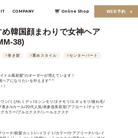
IT
COMPANY
Online Shop
WEB予約
すめ韓国顔まわりで女神ヘア
-38)
#
巻き髪
#
重めスタイル
#
センターパート
アイドル風前髪"のオーダーが増えています！
ヘアになりたいを叶えます^ ^
い！
ウン/くびれミディ/ヨシンモリ/ヌナモリ/エギョモリ/後れ毛/
巻き/sカール/20代人気/表参道美容室/アフロート/チェリー
ングカラー/プルエクステ/シールエクステ
ブリーチ/前髪カット/ハイライト/カラー/ケアブリーチ/バレイ