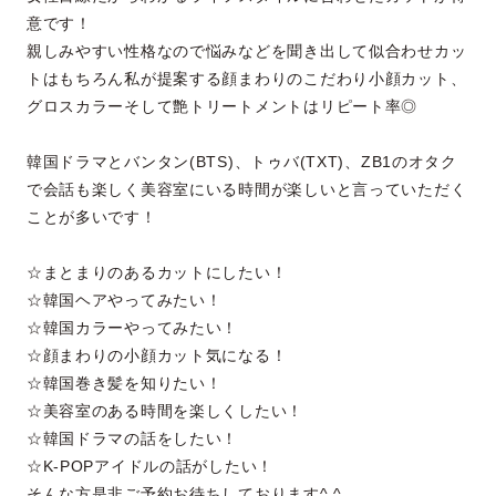
意です！
親しみやすい性格なので悩みなどを聞き出して似合わせカッ
トはもちろん私が提案する顔まわりのこだわり小顔カット、
グロスカラーそして艶トリートメントはリピート率◎
韓国ドラマとバンタン(BTS)、トゥバ(TXT)、ZB1のオタク
で会話も楽しく美容室にいる時間が楽しいと言っていただく
ことが多いです！
☆まとまりのあるカットにしたい！
☆韓国ヘアやってみたい！
☆韓国カラーやってみたい！
☆顔まわりの小顔カット気になる！
☆韓国巻き髪を知りたい！
☆美容室のある時間を楽しくしたい！
☆韓国ドラマの話をしたい！
☆K-POPアイドルの話がしたい！
そんな方是非ご予約お待ちしております^ ^