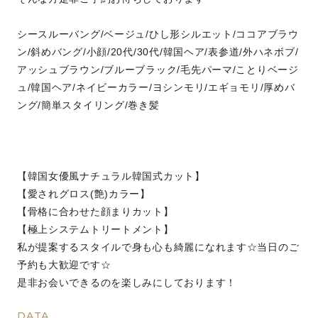
シースルーバング/ベージュ/ひし形シルエット/ココアブラウ
ン/斜めバング/小顔/20代/30代/韓国ヘア/表参道/外ハネボブ/
アッシュブラウン/ブルーブラック/毛先パーマ/ことりベージ
ュ/韓国ヘア/ネイビーカラー/ヨシンモリ/エギョモリ/厚めバ
ング/簡単スタイリング/巻き髪
【韓国女優風ナチュラル韓国式カット】
【愛されグロス(艶)カラー】
【骨格に合わせた顔まりカット】
【極上システムトリートメント】
私が提案するスタイルで身も心も綺麗になれます☆当日のご
予約も大歓迎です☆
是非お会いできるのを楽しみにしております！
DATA