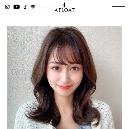
AFLOAT TOP
HAIR CATALOG
ぷるんとまとまるくびれヘア/重め/韓国ヘア