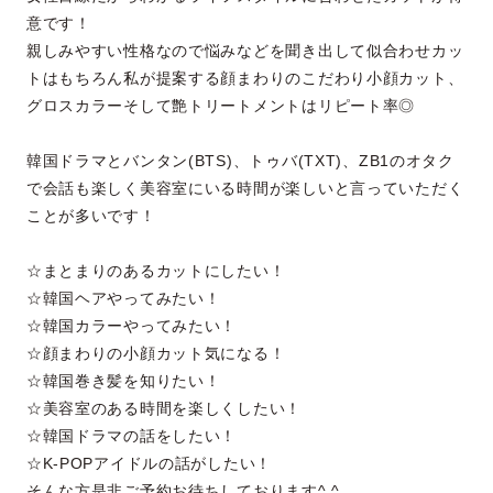
意です！
親しみやすい性格なので悩みなどを聞き出して似合わせカッ
トはもちろん私が提案する顔まわりのこだわり小顔カット、
グロスカラーそして艶トリートメントはリピート率◎
韓国ドラマとバンタン(BTS)、トゥバ(TXT)、ZB1のオタク
で会話も楽しく美容室にいる時間が楽しいと言っていただく
ことが多いです！
☆まとまりのあるカットにしたい！
☆韓国ヘアやってみたい！
☆韓国カラーやってみたい！
☆顔まわりの小顔カット気になる！
☆韓国巻き髪を知りたい！
☆美容室のある時間を楽しくしたい！
☆韓国ドラマの話をしたい！
☆K-POPアイドルの話がしたい！
そんな方是非ご予約お待ちしております^ ^