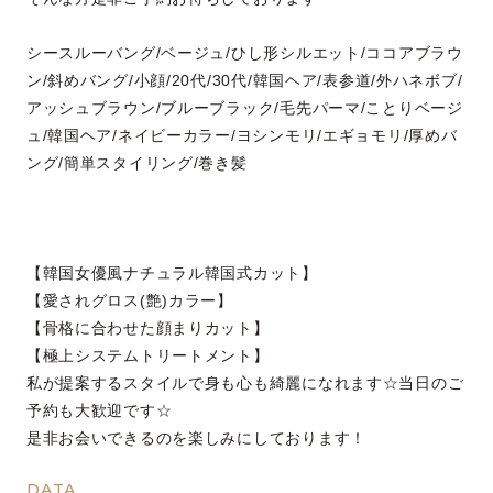
シースルーバング/ベージュ/ひし形シルエット/ココアブラウ
ン/斜めバング/小顔/20代/30代/韓国ヘア/表参道/外ハネボブ/
アッシュブラウン/ブルーブラック/毛先パーマ/ことりベージ
ュ/韓国ヘア/ネイビーカラー/ヨシンモリ/エギョモリ/厚めバ
ング/簡単スタイリング/巻き髪
【韓国女優風ナチュラル韓国式カット】
【愛されグロス(艶)カラー】
【骨格に合わせた顔まりカット】
【極上システムトリートメント】
私が提案するスタイルで身も心も綺麗になれます☆当日のご
予約も大歓迎です☆
是非お会いできるのを楽しみにしております！
DATA