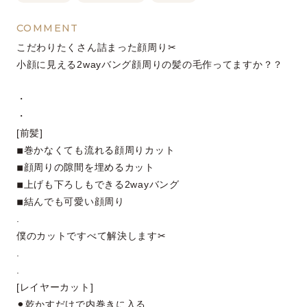
COMMENT
こだわりたくさん詰まった顔周り✂︎
小顔に見える2wayバング顔周りの髪の毛作ってますか？？
・
・
[前髪]
◾︎巻かなくても流れる顔周りカット
◾︎顔周りの隙間を埋めるカット
◾︎上げも下ろしもできる2wayバング
◾︎結んでも可愛い顔周り
.
僕のカットですべて解決します✂︎
.
.
[レイヤーカット]
⚫︎乾かすだけで内巻きに入る