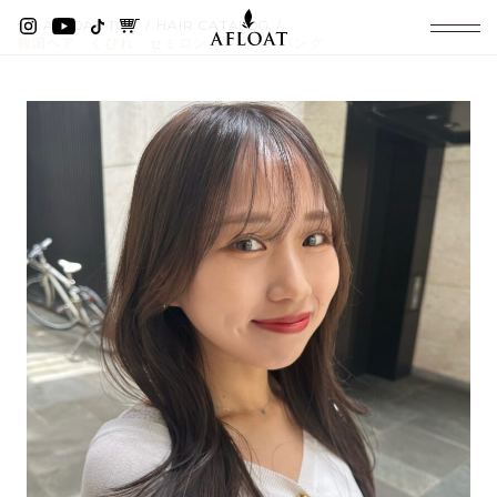
AFLOAT TOP
HAIR CATALOG
韓国ヘア くびれ セミロング ２wayバング