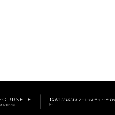
YOURSELF
【公式】AFLOATオフィシャルサイト
-全て
ト-
てきな自分に。