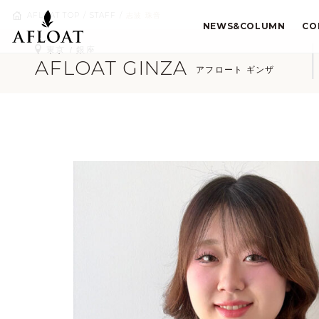
AFLOAT TOP
STAFF
志波 珠音
NEWS&COLUMN
CO
東京
銀座
AFLOAT GINZA
アフロート ギンザ