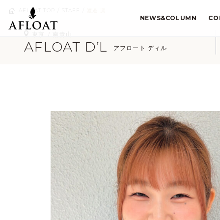
AFLOAT TOP
STAFF
渡邊 凛
NEWS&COLUMN
CO
東京
南青山
AFLOAT D’L
アフロート ディル