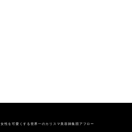
の女性を可愛くする
世界一のカリスマ美容師集団アフロー