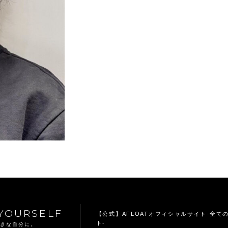
YOURSELF
【公式】AFLOATオフィシャルサイト
-全て
ト-
てきな自分に。