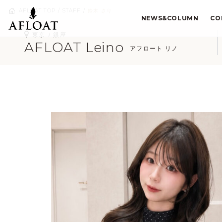
AFLOAT TOP
STAFF
鈴木 さり
NEWS&COLUMN
CO
東京
銀座
AFLOAT Leino
アフロート リノ