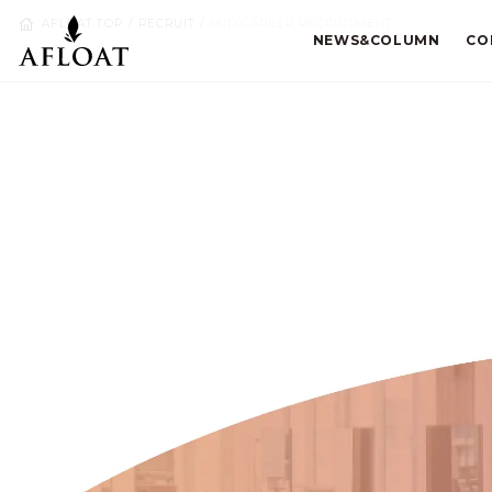
AFLOAT TOP
RECRUIT
MID CAREER RECRUITMENT
NEWS&COLUMN
CO