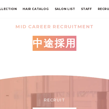
LLECTION
HAIR CATALOG
SALON LIST
STAFF
RECRU
MID CAREER RECRUITMENT
中途採用
RECRUIT