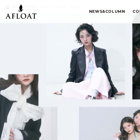
AFLOAT TOP
HAIR CATALOG：耳かけ
NEWS&COLUMN
CO