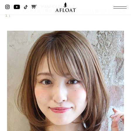
AFLOAT TOP
HAIR CATALOG
30・40・５０代人気！時短で素敵に！ふわっとひし形ヘア（TK−５５
１）