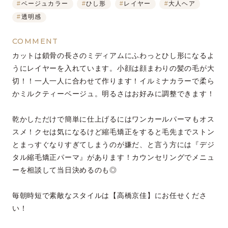
#
ベージュカラー
#
ひし形
#
レイヤー
#
大人ヘア
#
透明感
COMMENT
カットは鎖骨の長さのミディアムにふわっとひし形になるよ
うにレイヤーを入れています。小顔は顔まわりの髪の毛が大
切！！一人一人に合わせて作ります！イルミナカラーで柔ら
かミルクティーベージュ。明るさはお好みに調整できます！
乾かしただけで簡単に仕上げるにはワンカールパーマもオス
スメ！クセは気になるけど縮毛矯正をすると毛先までストン
とまっすぐなりすぎてしまうのが嫌だ、と言う方には『デジ
タル縮毛矯正パーマ』があります！カウンセリングでメニュ
ーを相談して当日決めるのも◎
毎朝時短で素敵なスタイルは【高橋京佳】にお任せくださ
い！