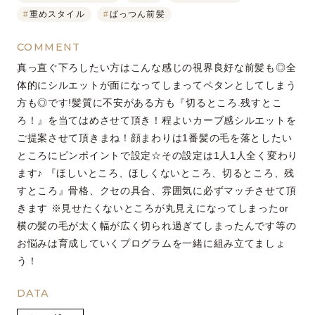
#
重めスタイル
#
ぱっつん前髪
COMMENT
真っ直ぐ下ろしたい方はこんな感じの視界良好な前髪も◎全
体的にシルエットが面になってしまってペタンとしてしまう
方も◎です!髪質に不安がある方も『切るところ.残すとこ
ろ！』を当てはめさせて頂き！程よいカーブ感シルエットを
ご提案させて頂きまね！顔まわりは1番髪の毛を落としたい
ところにピンポイントで設定☆その設定は1人1人全く変わり
ます♪ 『ほしいところ、ほしくないところ、切るところ、残
すところ』骨格、クセの具合、雰囲気に必ずマッチさせて頂
きます ※見せたくないところが丸見えになってしまったor
横の髪の毛が太く幅が広く切られ過ぎてしまったんです等の
お悩みは育成していくプログラムを一緒に組み立てましょ
う！
DATA