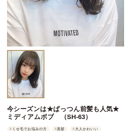
今シーズンは★ぱっつん前髪も人気★
ミディアムボブ （SH-63）
#
くせ毛でお悩みの方
#
黒髪
#
大人かわいい