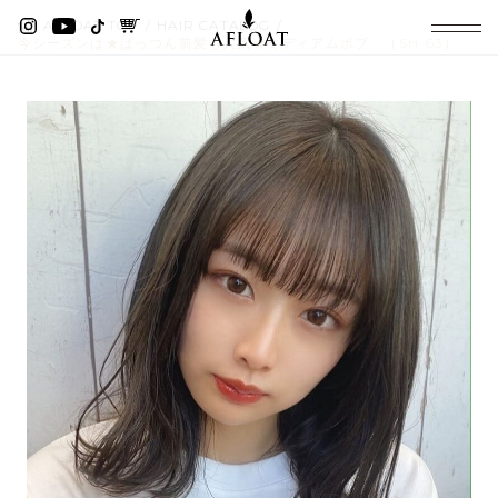
AFLOAT TOP
HAIR CATALOG
今シーズンは★ぱっつん前髪も人気★ミディアムボブ （SH-63）