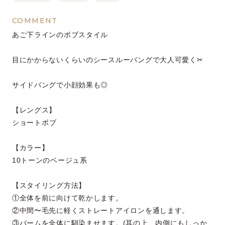
COMMENT
あご下ラインのボブスタイル
目にかからないくらいのシースルーバングで大人可愛く✂︎
サイドバングで小顔効果も◎
【レングス】
ショート⁡ボブ
【カラー】
10トーンのベージュ系
【スタイリング方法】
①全体を前に向けて乾かします。
②中間〜毛先に軽くストレートアイロンを通します。
③バームを全体に馴染ませます。(耳の上、内側にもしっか