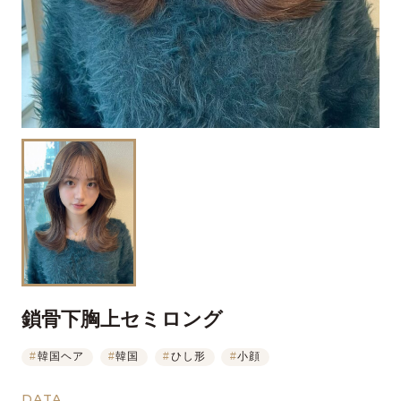
鎖骨下胸上セミロング
#
韓国ヘア
#
韓国
#
ひし形
#
小顔
DATA