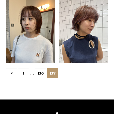
<
1
…
136
137