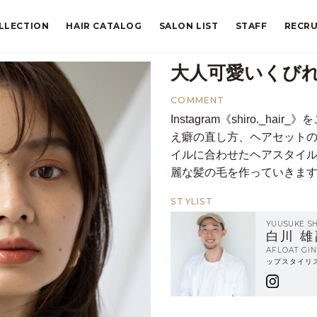
LLECTION
HAIR CATALOG
SALON LIST
STAFF
RECRU
大人可愛いくび
COMMENT
Instagram《shiro._
え癖の直し方、ヘアセットの
イルに合わせたヘアスタイ
麗な髪の毛を作っていきま
STYLIST
YUUSUKE S
白川 雄
AFLOAT G
ップスタイリ