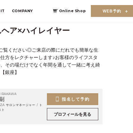
IT
COMPANY
Online Shop
WEB予約
れヘア×ハイレイヤー
hair_》をご覧ください◎ご来店の際にだれでも簡単な生
仕方をレクチャーします♪お客様のライフスタ
ル、その場だけでなく年間を通して一緒に考え綺
す【銀座】
HIRAKAWA
副
指名して予約
INZA サロンマネージャー / ト
スト
プロフィールを見る