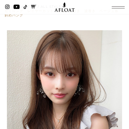
AFLOAT TOP
ALL STYLES
セミロング レイヤーカット ゆるふわ巻き 波巻き ベージュ系
斜めバング