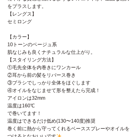
をプラスします。
【レングス】
⁡セミロング
【カラー】
10トーンのベージュ系
⁡肌なじみも良くナチュラルな仕上がり。
【スタイリング方法】
①毛先全体を内巻きにワンカール
②耳から前の髪をリバース巻き
③ブラシでしっかり全体をほぐします
④オイルをなじませて形を整えたら完成！
アイロンは32mm
温度は160℃
で巻いてます！
温度はできるだけ低め(130〜140度)推奨
巻く前に熱から守ってくれるベーススプレーやオイルを
つけるとなおいいです