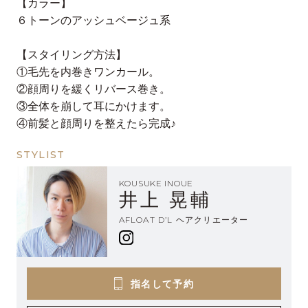
【カラー】
６トーンのアッシュベージュ系
【スタイリング方法】
①毛先を内巻きワンカール。
②顔周りを緩くリバース巻き。
③全体を崩して耳にかけます。
④前髪と顔周りを整えたら完成♪
STYLIST
KOUSUKE INOUE
井上 晃輔
AFLOAT D’L ヘアクリエーター
指名して予約