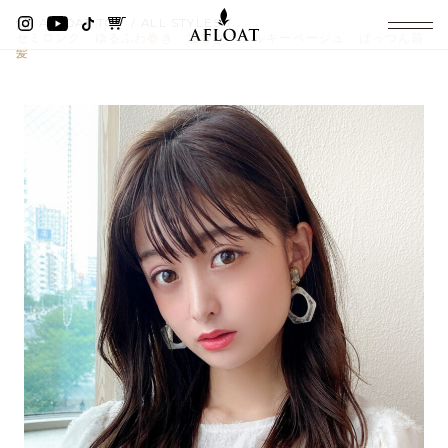
AFLOAT TOP
ALL STYLES
セミロング ゆるふわ巻き 波巻き シルキーベージュ ぱっつん前
髪