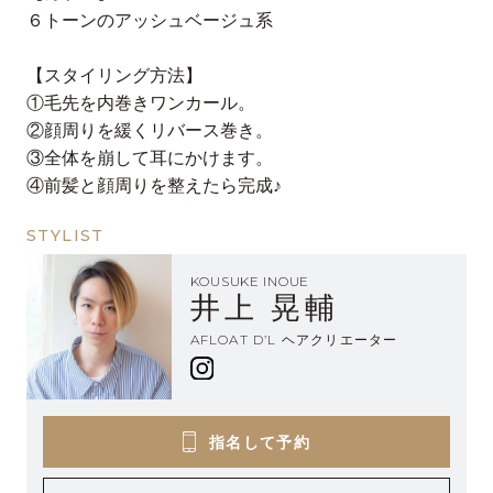
６トーンのアッシュベージュ系
【スタイリング方法】
①毛先を内巻きワンカール。
②顔周りを緩くリバース巻き。
③全体を崩して耳にかけます。
④前髪と顔周りを整えたら完成♪
STYLIST
KOUSUKE INOUE
井上 晃輔
AFLOAT D’L ヘアクリエーター
指名して予約