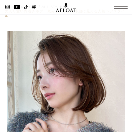
AFLOAT TOP
ALL STYLES
大人可愛い内巻きボブ｜丸みフォルムで小顔に見える人気ヘアスタイ
ル