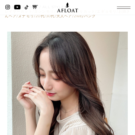
AFLOAT TOP
ALL STYLES
レイヤーカット/ヨシンモリパーマ/顔まわりカット/エギョモリ/お姉さ
んヘア/ヌナモリ/20代/30代/大人ヘア/2wayバング