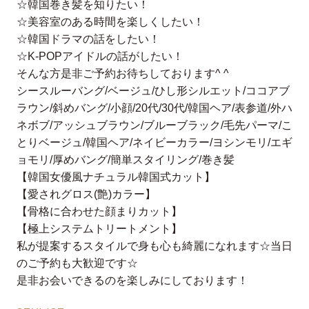
☆韓国巻き髪を知りたい！
☆美容室のある時間を楽しくしたい！
☆韓国ドラマの話をしたい！
☆K-POPアイドルの話がしたい！
そんな方是非ご予約お待ちしております^ ^
シースルーバング/ベージュ/ひし形シルエット/ココアブ
ラウン/斜めバング/小顔/20代/30代/韓国ヘア/表参道/外ハ
ネボブ/アッシュブラウン/ブルーブラック/毛先パーマ/こ
とりベージュ/韓国ヘア/ネイビーカラー/ヨシンモリ/エギ
ョモリ/厚めバング/簡単スタイリング/巻き髪
【韓国女優風ナチュラル韓国式カット】
【愛されグロス(艶)カラー】
【骨格に合わせた顔まりカット】
【極上システムトリートメント】
私が提案するスタイルで身も心も綺麗になれます☆当日
のご予約も大歓迎です☆
是非お会いできるのを楽しみにしております！