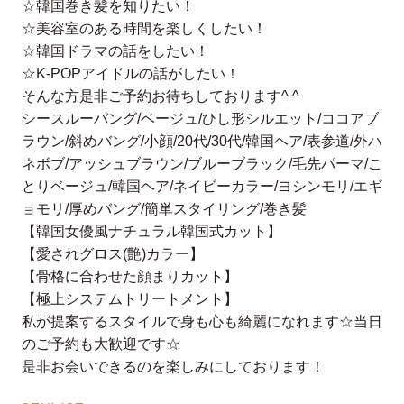
☆韓国巻き髪を知りたい！
☆美容室のある時間を楽しくしたい！
☆韓国ドラマの話をしたい！
☆K-POPアイドルの話がしたい！
そんな方是非ご予約お待ちしております^ ^
シースルーバング/ベージュ/ひし形シルエット/ココアブ
ラウン/斜めバング/小顔/20代/30代/韓国ヘア/表参道/外ハ
ネボブ/アッシュブラウン/ブルーブラック/毛先パーマ/こ
とりベージュ/韓国ヘア/ネイビーカラー/ヨシンモリ/エギ
ョモリ/厚めバング/簡単スタイリング/巻き髪
【韓国女優風ナチュラル韓国式カット】
【愛されグロス(艶)カラー】
【骨格に合わせた顔まりカット】
【極上システムトリートメント】
私が提案するスタイルで身も心も綺麗になれます☆当日
のご予約も大歓迎です☆
是非お会いできるのを楽しみにしております！