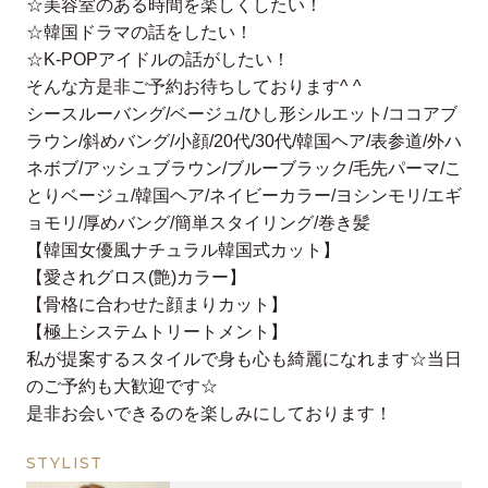
☆美容室のある時間を楽しくしたい！
☆韓国ドラマの話をしたい！
☆K-POPアイドルの話がしたい！
そんな方是非ご予約お待ちしております^ ^
シースルーバング/ベージュ/ひし形シルエット/ココアブ
ラウン/斜めバング/小顔/20代/30代/韓国ヘア/表参道/外ハ
ネボブ/アッシュブラウン/ブルーブラック/毛先パーマ/こ
とりベージュ/韓国ヘア/ネイビーカラー/ヨシンモリ/エギ
ョモリ/厚めバング/簡単スタイリング/巻き髪
【韓国女優風ナチュラル韓国式カット】
【愛されグロス(艶)カラー】
【骨格に合わせた顔まりカット】
【極上システムトリートメント】
私が提案するスタイルで身も心も綺麗になれます☆当日
のご予約も大歓迎です☆
是非お会いできるのを楽しみにしております！
STYLIST