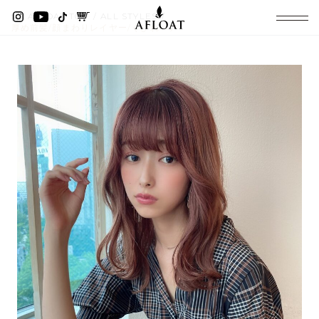
AFLOAT TOP
ALL STYLES
厚め前髪/顔まわりレイヤー/くびれヘア