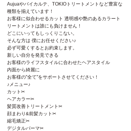
Aujuaやバイカルテ、TOKIOトリートメントなど豊富な
種類を揃えています！
お客様に似合わせるカット 透明感や艶のあるカラート
リートメントは誰にも負けません！
どこにいってもしっくりこない。
そんな方は 僕にお任せください♪
必ず可愛くするとお約束します。
新しい自分を発見できる
お客様のライフスタイルに合わせたヘアスタイル
内面から綺麗に
お客様の”全て”をサポートさせてください！
♪メニュー♪
カット✂︎
ヘアカラー✂︎
髪質改善トリートメント✂︎
顔まわり&前髪カット✂︎
縮毛矯正✂︎
デジタルパーマ✂︎