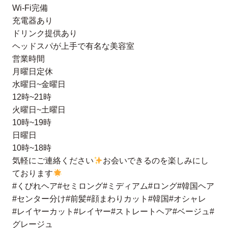
Wi-Fi完備
充電器あり
ドリンク提供あり
ヘッドスパが上手で有名な美容室
営業時間
月曜日定休
水曜日~金曜日
12時~21時
火曜日~土曜日
10時~19時
日曜日
10時~18時
気軽にご連絡ください
お会いできるのを楽しみにし
ております
#くびれヘア#セミロング#ミディアム#ロング#韓国ヘア
#センター分け#前髪#顔まわりカット#韓国#オシャレ
#レイヤーカット#レイヤー#ストレートヘア#ベージュ#
グレージュ