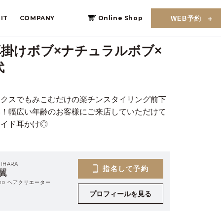
IT
COMPANY
Online Shop
WEB予約
掛けボブ×ナチュラルボブ×
代
ックスでもみこむだけの楽チンスタイリング前下
い！幅広い年齢のお客様にご来店していただけて
サイド耳かけ◎
HIHARA
指名して予約
翼
eino ヘアクリエーター
プロフィールを見る