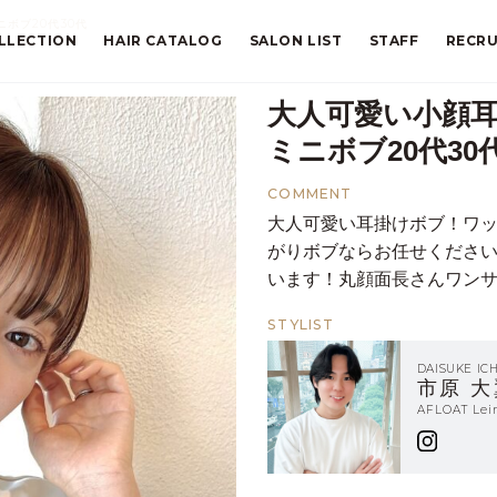
ボブ20代30代
LLECTION
HAIR CATALOG
SALON LIST
STAFF
RECRU
大人可愛い小顔耳
ミニボブ20代30
COMMENT
大人可愛い耳掛けボブ！ワ
がりボブならお任せくださ
います！丸顔面長さんワン
STYLIST
DAISUKE IC
市原 大
AFLOAT L