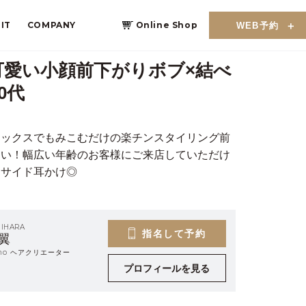
IT
COMPANY
Online Shop
WEB予約
可愛い小顔前下がりボブ×結べ
0代
ワックスでもみこむだけの楽チンスタイリング前
さい！幅広い年齢のお客様にご来店していただけ
ンサイド耳かけ◎
HIHARA
指名して予約
翼
eino ヘアクリエーター
プロフィールを見る