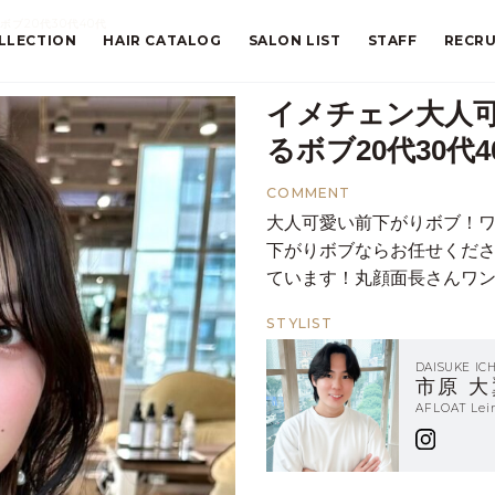
ブ20代30代40代
LLECTION
HAIR CATALOG
SALON LIST
STAFF
RECRU
イメチェン大人
るボブ20代30代4
COMMENT
大人可愛い前下がりボブ！
下がりボブならお任せくだ
ています！丸顔面長さんワ
STYLIST
DAISUKE IC
市原 大
AFLOAT L