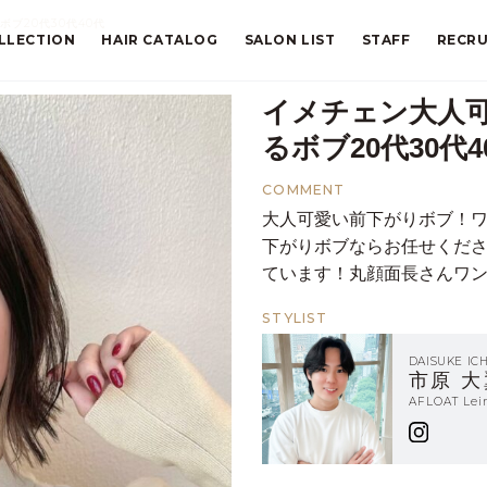
ブ20代30代40代
LLECTION
HAIR CATALOG
SALON LIST
STAFF
RECRU
イメチェン大人
るボブ20代30代4
COMMENT
大人可愛い前下がりボブ！
下がりボブならお任せくだ
ています！丸顔面長さんワ
STYLIST
DAISUKE IC
市原 大
AFLOAT L