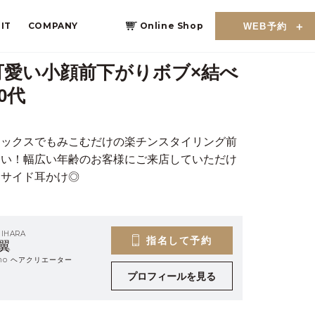
IT
COMPANY
Online Shop
WEB予約
可愛い小顔前下がりボブ×結べ
0代
ワックスでもみこむだけの楽チンスタイリング前
さい！幅広い年齢のお客様にご来店していただけ
ンサイド耳かけ◎
HIHARA
指名して予約
翼
eino ヘアクリエーター
プロフィールを見る