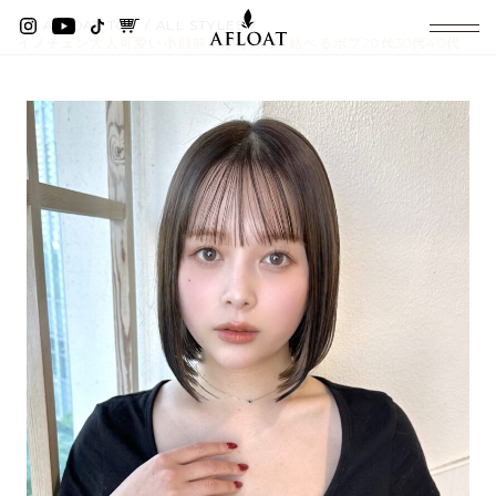
AFLOAT TOP
ALL STYLES
イメチェン大人可愛い小顔前下がりボブ×結べるボブ20代30代40代