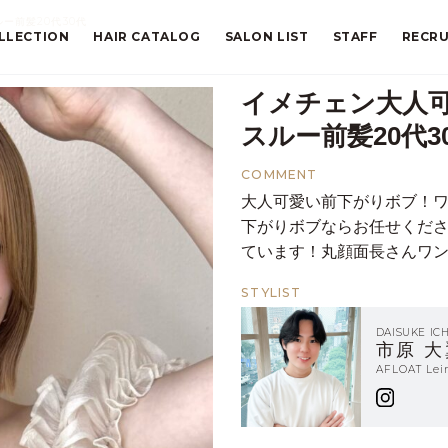
ー前髪20代30代
LLECTION
HAIR CATALOG
SALON LIST
STAFF
RECRU
イメチェン大人
スルー前髪20代3
COMMENT
大人可愛い前下がりボブ！
下がりボブならお任せくだ
ています！丸顔面長さんワ
STYLIST
DAISUKE IC
市原 大
AFLOAT L