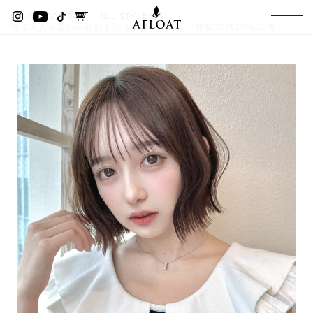
AFLOAT TOP
ALL STYLES
簡単大人可愛い小顔前下がりボブシースルー前髪20代30代40代