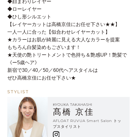
◆顔まわりレイヤー
◆ローレイヤー
◆ひし形シルエット
【レイヤーカットは高橋京佳にお任せ下さい★★】
一人一人に合った【似合わせレイヤーカット】
★カラーはお肌が綺麗に見える大人なカラーを提案
もちろん白髪染めもございます！
★天使の艶トリートメントで色持ち＆艶感UP！艶髪で
《ー5歳ヘア》
新宿で30／40／50／60代ヘアスタイルは
ぜひ高橋京佳にお任せ下さい★
STYLIST
KYOUKA TAKAHASHI
髙橋 京佳
AFLOAT RUVUA Smart Salon トッ
プスタイリスト