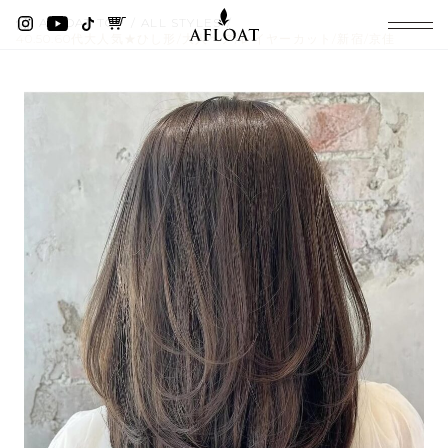
AFLOAT TOP
ALL STYLES
40.50.60代大人気★ひし形/大人ヘア/レイヤーカット/新宿/京佳