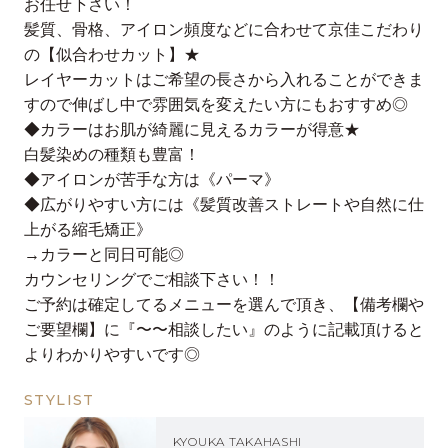
お任せ下さい！
髪質、骨格、アイロン頻度などに合わせて京佳こだわり
の【似合わせカット】★
レイヤーカットはご希望の長さから入れることができま
すので伸ばし中で雰囲気を変えたい方にもおすすめ◎
◆カラーはお肌が綺麗に見えるカラーが得意★
白髪染めの種類も豊富！
◆アイロンが苦手な方は《パーマ》
◆広がりやすい方には《髪質改善ストレートや自然に仕
上がる縮毛矯正》
→カラーと同日可能◎
カウンセリングでご相談下さい！！
ご予約は確定してるメニューを選んで頂き、【備考欄や
ご要望欄】に『〜〜相談したい』のように記載頂けると
よりわかりやすいです◎
STYLIST
KYOUKA TAKAHASHI