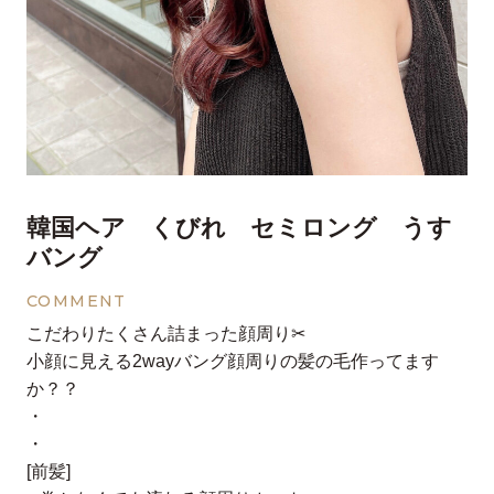
韓国ヘア くびれ セミロング うす
バング
COMMENT
こだわりたくさん詰まった顔周り✂︎
小顔に見える2wayバング顔周りの髪の毛作ってます
か？？
・
・
[前髪]