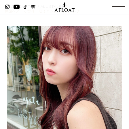
AFLOAT TOP
ALL STYLES
韓国ヘア くびれ セミロング うすバング