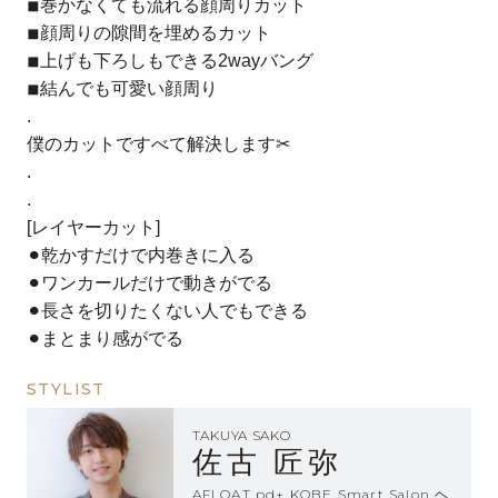
◾︎巻かなくても流れる顔周りカット
◾︎顔周りの隙間を埋めるカット
◾︎上げも下ろしもできる2wayバング
◾︎結んでも可愛い顔周り
.
僕のカットですべて解決します✂︎
.
.
[レイヤーカット]
⚫︎乾かすだけで内巻きに入る
⚫︎ワンカールだけで動きがでる
⚫︎長さを切りたくない人でもできる
⚫︎まとまり感がでる
STYLIST
TAKUYA SAKO
佐古 匠弥
AFLOAT pd+ KOBE Smart Salon ヘ