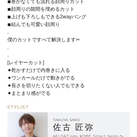
◾︎巻かなくても流れる顔周りカット
◾︎顔周りの隙間を埋めるカット
◾︎上げも下ろしもできる2wayバング
◾︎結んでも可愛い顔周り
.
僕のカットですべて解決します✂︎
.
.
[レイヤーカット]
⚫︎乾かすだけで内巻きに入る
⚫︎ワンカールだけで動きがでる
⚫︎長さを切りたくない人でもできる
⚫︎まとまり感がでる
STYLIST
TAKUYA SAKO
佐古 匠弥
AFLOAT pd+ KOBE Smart Salon ヘ