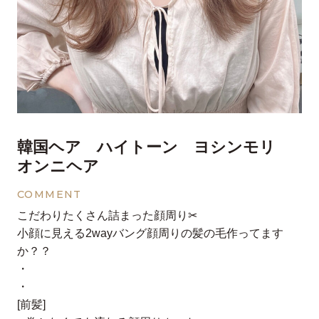
韓国ヘア ハイトーン ヨシンモリ
オンニヘア
COMMENT
こだわりたくさん詰まった顔周り✂︎
小顔に見える2wayバング顔周りの髪の毛作ってます
か？？
・
・
[前髪]