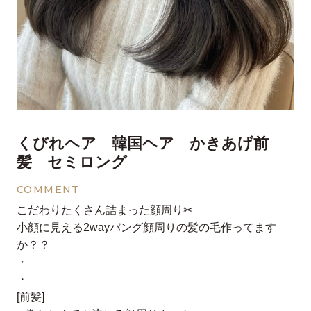
くびれヘア 韓国ヘア かきあげ前
髪 セミロング
COMMENT
こだわりたくさん詰まった顔周り✂︎
小顔に見える2wayバング顔周りの髪の毛作ってます
か？？
・
・
[前髪]