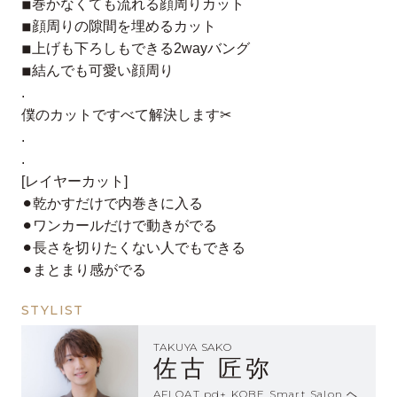
◾︎巻かなくても流れる顔周りカット
◾︎顔周りの隙間を埋めるカット
◾︎上げも下ろしもできる2wayバング
◾︎結んでも可愛い顔周り
.
僕のカットですべて解決します✂︎
.
.
[レイヤーカット]
⚫︎乾かすだけで内巻きに入る
⚫︎ワンカールだけで動きがでる
⚫︎長さを切りたくない人でもできる
⚫︎まとまり感がでる
STYLIST
TAKUYA SAKO
佐古 匠弥
AFLOAT pd+ KOBE Smart Salon ヘ