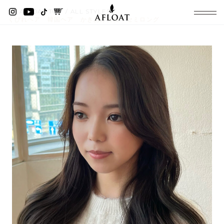
AFLOAT TOP
ALL STYLES
くびれヘア 韓国ヘア かきあげ前髪 セミロング