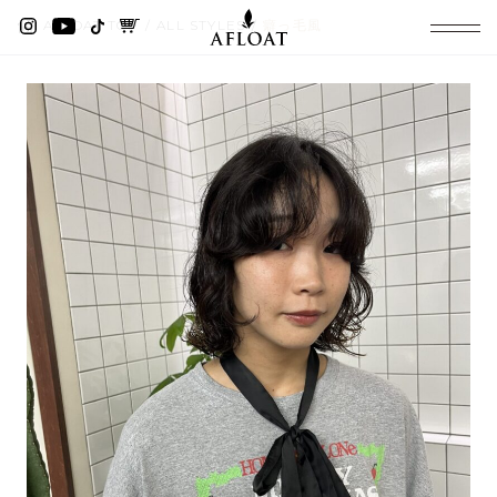
AFLOAT TOP
ALL STYLES
癖っ毛風